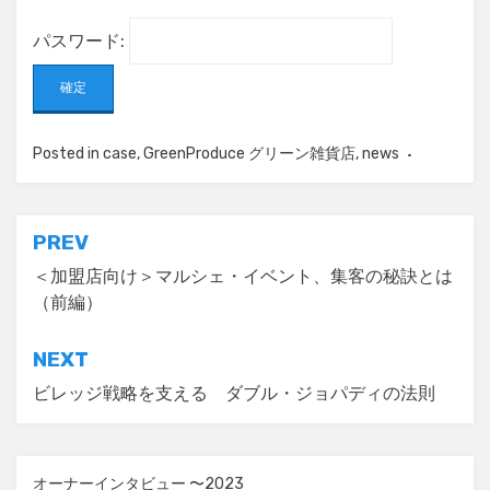
パスワード:
Posted in
case
,
GreenProduce グリーン雑貨店
,
news
投
PREV
稿
＜加盟店向け＞マルシェ・イベント、集客の秘訣とは
（前編）
ナ
ビ
NEXT
ゲ
ビレッジ戦略を支える ダブル・ジョパディの法則
ー
シ
オーナーインタビュー 〜2023