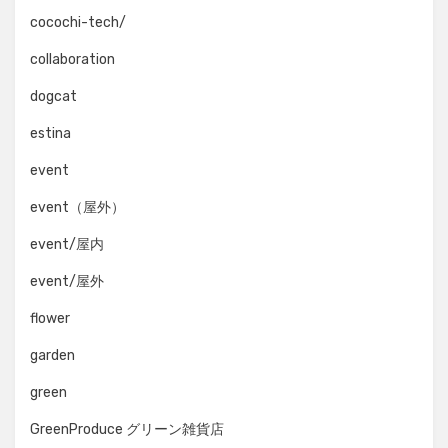
cocochi-tech/
collaboration
dogcat
estina
event
event（屋外）
event/屋内
event/屋外
flower
garden
green
GreenProduce グリーン雑貨店