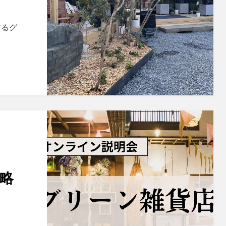
するグ
戦略