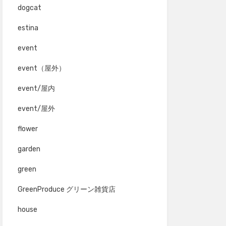
dogcat
estina
event
event（屋外）
event/屋内
event/屋外
flower
garden
green
GreenProduce グリーン雑貨店
house