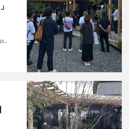
ー」
白…
目