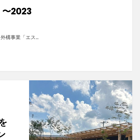
〜2023
外構事業「エス…
を
ン