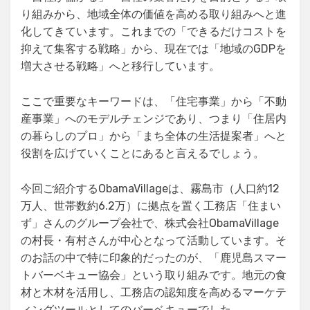
り組みから、地域全体の価値を高める取り組みへと進
化してきています。これまでの「できるだけコストを
抑えて集客する戦略」から、現在では「地域のGDPを
増大させる戦略」へと移行しています。
ここで重要なキーワードは、「住宅事業」から「不動
産事業」へのモデルチェンジであり、つまり「住居内
の暮らしのプロ」から「まち全体の生活提案者」へと
役割を広げていくことにあると言えるでしょう。
今回ご紹介するObamaVillageは、霧島市（人口約12
万人、世帯数約6.2万）に拠点を置く工務店「住まい
ず」さんのグループ会社で、株式会社ObamaVillage
の村長・有村さんが中心となって活動しています。そ
のお話の中で特に印象的だったのが、「鹿児島スマー
トバーベキュー協会」という取り組みです。地元の食
材と木材を活用し、工務店の認知度を高めるマーケテ
ィングツールとしてのバーベキューでした。