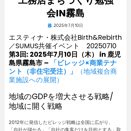
工務店まちづくり勉強
会IN霧島
Posted
by
2025年7月10日
village
on
エスティナ・株式会社Birth&Rebirth
／SUMUS共催イベント 20250710
第3回: 2025年7月10日（木） in 鹿児
島県霧島市 –
「
ビレッジ
×商業テナ
ント（非住宅受注）」
（地域複合商
業施設への展開）
地域のGDPを増大させる戦略/
地域に開く戦略
2012年に発信したビレッジ戦略は全国に広がり、
「自社が儲かる」「自社の集客だけを目的とする」取