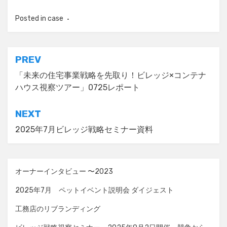
Posted in
case
投
PREV
稿
「未来の住宅事業戦略を先取り！ビレッジ×コンテナ
ハウス視察ツアー」0725レポート
ナ
ビ
NEXT
ゲ
2025年7月ビレッジ戦略セミナー資料
ー
シ
オーナーインタビュー 〜2023
ョ
2025年7月 ペットイベント説明会 ダイジェスト
ン
工務店のリブランディング