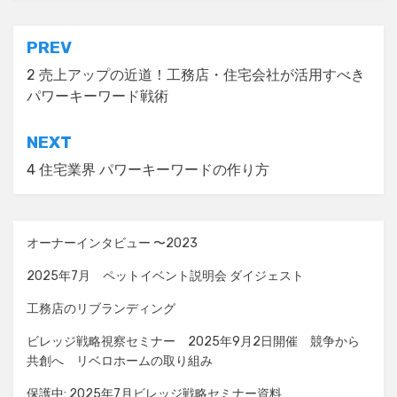
投
PREV
稿
2 売上アップの近道！工務店・住宅会社が活用すべき
パワーキーワード戦術
ナ
ビ
NEXT
ゲ
4 住宅業界 パワーキーワードの作り方
ー
シ
オーナーインタビュー 〜2023
ョ
2025年7月 ペットイベント説明会 ダイジェスト
ン
工務店のリブランディング
ビレッジ戦略視察セミナー 2025年9月2日開催 競争から
共創へ リベロホームの取り組み
保護中: 2025年7月ビレッジ戦略セミナー資料