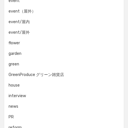
event
event（屋外）
event/屋内
event/屋外
flower
garden
green
GreenProduce グリーン雑貨店
house
interview
news
PR
reform