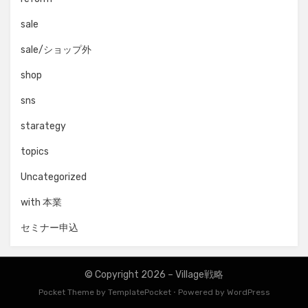
sale
sale/ショップ外
shop
sns
starategy
topics
Uncategorized
with 本業
セミナー申込
© Copyright 2026 –
Village戦略
Pocket Theme by
TemplatePocket
⋅
Powered by
WordPress