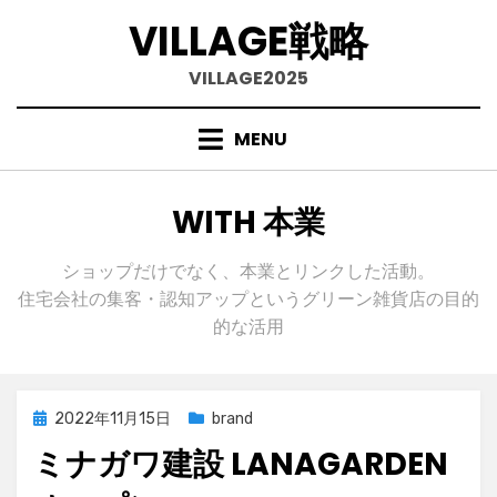
VILLAGE戦略
VILLAGE2025
MENU
Skip
to
content
カテゴリー
:
WITH 本業
ショップだけでなく、本業とリンクした活動。
住宅会社の集客・認知アップというグリーン雑貨店の目的
的な活用
Posted
2022年11月15日
brand
on
ミナガワ建設 LANAGARDEN