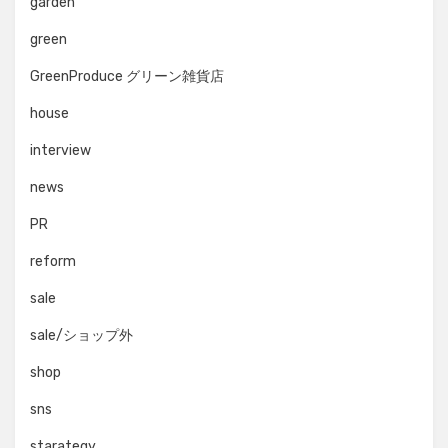
garden
green
GreenProduce グリーン雑貨店
house
interview
news
PR
reform
sale
sale/ショップ外
shop
sns
starategy