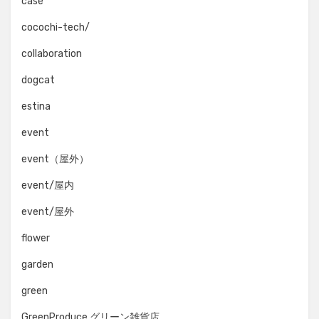
case
cocochi-tech/
collaboration
dogcat
estina
event
event（屋外）
event/屋内
event/屋外
flower
garden
green
GreenProduce グリーン雑貨店