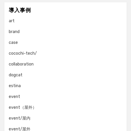
導入事例
art
brand
case
cocochi-tech/
collaboration
dogcat
estina
event
event（屋外）
event/屋内
event/屋外